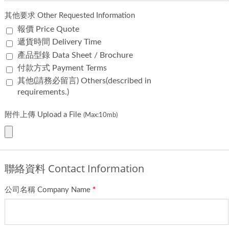
其他要求 Other Requested Information
報價 Price Quote
遞貨時間 Delivery Time
產品型錄 Data Sheet / Brochure
付款方式 Payment Terms
其他(請務必留言) Others(described in
requirements.)
附件上傳 Upload a File
(Max:10mb)
聯絡資料 Contact Information
公司名稱 Company Name
*