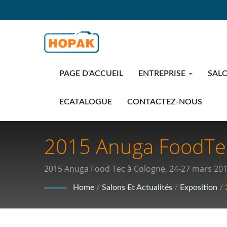
PAGE D'ACCUEIL
ENTREPRISE
SALO
ECATALOGUE
CONTACTEZ-NOUS
2015 Anuga FoodTec 
Meilleures Solution
2015 Anuga Food Tec à Cologne, 24-27 mars 201
Industrie
Home
/
Salons Et Actualités
/
Exposition
/