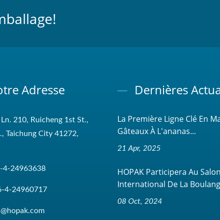
mballage!
tre Adresse
Dernières Actua
La Première Ligne Clé En M
 Ln. 210, Ruicheng 1st St.,
Gâteaux À L'ananas...
t., Taichung City 41272,
21 Apr, 2025
-4-24963638
HOPAK Participera Au Salo
International De La Boulange
6-4-24960717
08 Oct, 2024
es@hopak.com