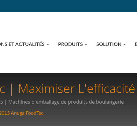
NS ET ACTUALITÉS
PRODUITS
SOLUTION
| Maximiser L'efficacité
s D'emballage Haute Vite
5 | Machines d'emballage de produits de boulangerie
2015 Anuga FoodTec