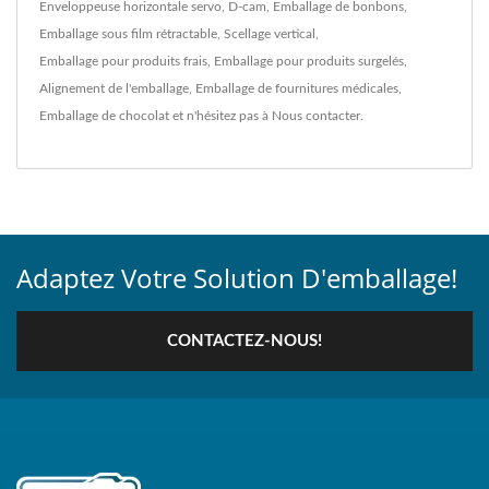
Enveloppeuse horizontale servo
,
D-cam
,
Emballage de bonbons
,
Emballage sous film rétractable
,
Scellage vertical
,
Emballage pour produits frais
,
Emballage pour produits surgelés
,
Alignement de l'emballage
,
Emballage de fournitures médicales
,
Emballage de chocolat
et n'hésitez pas à
Nous contacter
.
Adaptez Votre Solution D'emballage!
CONTACTEZ-NOUS!