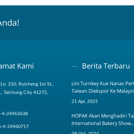
Anda!
amat Kami
Berita Terbaru
Lini Turnkey Kue Nanas Pe
 Ln. 210, Ruicheng 1st St.,
Taiwan Diekspor Ke Malaysia
t., Taichung City 41272,
21 Apr, 2025
-4-24963638
HOPAK Akan Menghadiri Tai
International Bakery Show..
6-4-24960717
08 Oct, 2024