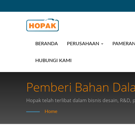
BERANDA
PERUSAHAAN
PAMERAN
HUBUNGI KAMI
Pemberi Bahan Dalam
Temukan Solusi Kem
Hopak telah terlibat dalam bisnis desain, R&D,
Otomasi.
Industri Anda
Home