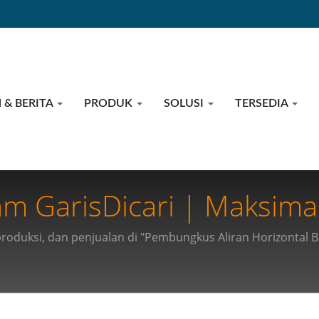
 & BERITA
PRODUK
SOLUSI
TERSEDIA
 GarisDicari | Maksimalk
asan Berkecepatan Tingg
 produksi, dan penjualan di "Pembungkus Aliran Horizontal 