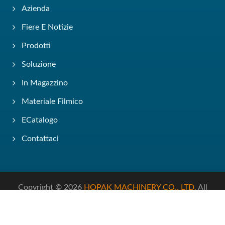
Azienda
Fiere E Notizie
Prodotti
Soluzione
In Magazzino
Materiale Filmico
ECatalogo
Contattaci
Copyright © 2026
HOPAK MACHINERY CO., LTD.
All
Rights Reserved.
Consulted & Designed by
Ready-Market