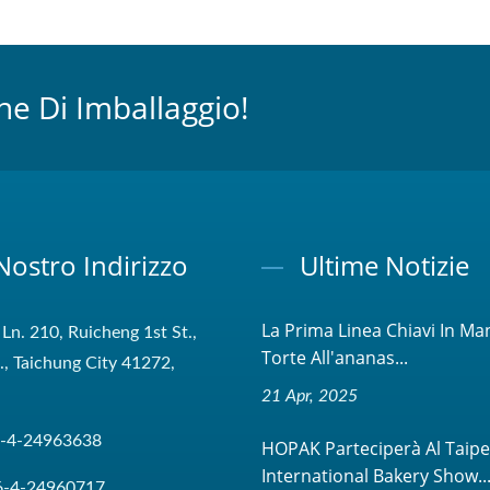
ne Di Imballaggio!
 Nostro Indirizzo
Ultime Notizie
La Prima Linea Chiavi In Ma
 Ln. 210, Ruicheng 1st St.,
Torte All'ananas...
t., Taichung City 41272,
21 Apr, 2025
-4-24963638
HOPAK Parteciperà Al Taipe
International Bakery Show..
6-4-24960717