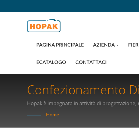
PAGINA PRINCIPALE
AZIENDA
FIER
ECATALOGO
CONTATTACI
Confezionamento Di
L'efficienza: Scopri 
Hopak è impegnata in attività di progettazione, ri
confezionamento di automazione.
Velocità Per La Tua 
Home