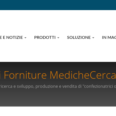
E E NOTIZIE
PRODOTTI
SOLUZIONE
IN MA
 Forniture MedicheCerca
Le Migliori Soluzioni Di Im
cerca e sviluppo, produzione e vendita di "confezionatrici ori
Industria