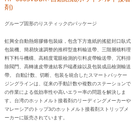
剤)
グループ固形のりスティックのパッケージ
虹興全自動熱熔膠條包裝線，包含下方進紙的搖籃封口臥式
包裝機、簡易快速調整的推桿型進料輸送帶、三階層積料理
料下料斗機構、高精度電眼檢測的引料皮帶輸送帶、冗料排
除閥門、高轉速皮帶連結客戶端產線以及包裝成品檢測輸送
帶。 自動計数、切断、包装を統合したスマートパッケー
ジングラインは、従来の手動計数や複数のステーションで
の作業による低効率性や高いエラー率の問題を解決しま
す。台湾のホットメルト接着剤のリーディングメーカーや
マレーシアのトップ3のホットメルト接着剤ストリップメ
ーカーに販売されています。