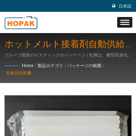
日本語
ホットメルト接着剤自動供給
カウント包装ライン
グループ固形のりスティックのパッケージ / 虹興は、横型高速包
装機と全自動包装ラインの設計、研究開発、生産および販売事業
Home
/
製品カテゴリ
/
パッケージの範囲
/
に従事し、高度な技術の包装機械の研究開発に注力しています。
非食品包装機