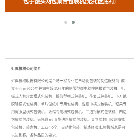
包子馒头刈包集合包装机(无托盘底衬)
虹興機械公司简介
虹興機械股份有限公司是台湾一家专业在自动化包装的制造服务商. 成
立于西元1992年并拥有超过34年的伺服型微电脑控制横式包装机、机
械式人机介面横式包装机、摇篮型横式包装机、往复式包装机、下方纸
膜轴横式包装机、单片湿纸巾专用包装机、湿纸巾横式包装机、糖果专
用伺服型横式包装机、收缩专用横式包装机、三边封横式包装机、四边
封横式包装机、无托盘专用L型进料横式包装机、直立式封口收缩横式
包装机、装盒机、工业4.0全厂自动化包装。制造经验,虹興機械总是可
以达到客户各种品质的要求.