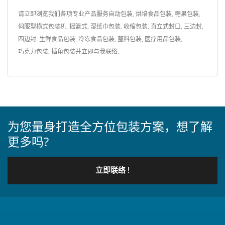
请立即浏览我们各项专业产品服务
自动包装
,
烘培食品包装
,
糖果包装
,
伺服型横式包装机
,
摇篮式
,
湿纸巾包装
,
收缩包装
,
直立式封口
,
三边封
,
四边封
,
生鲜食品包装
,
冷冻食品包装
,
整料包装
,
医疗用品包装
,
巧克力包装
,
插角包装
并
立即与我联络
.
为您量身打造全方位包装方案，想了解
更多吗?
立即联络 !