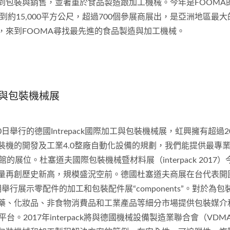
到包裝與銷售，並著重於食品製造跟加工機械。今年是FOOMA
到約15,000平方公尺，超過700個參展商展出，是亞洲地區最大
，來到FOOMA尋找最先進的食品製造與加工機械。
加工與包裝機械展
10日舉行的德國Intrepack國際加工與包裝機械展，虹興擁有超
機的開發及工業4.0整廠自動化設備的規劃，我們能提供最專業最
的展位。杜塞道夫國際包裝機械暨材料展（interpack 2017
量再創歷史新高，規模盛況空前。德國杜塞道夫商展在台代表開
期舉行展示零配件的加工和包裝配件展“components”。對
藥、化妝品、非食物消費品和工業產品等細分市場提供包裝媒介
的平台。2017年interpack將與德國機械設備製造業聯合會（V