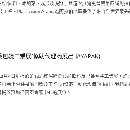
包含圓料、添加劑、成形及機器；且這次展覽更會與第四屆阿拉
。Plastivision Arabia為阿拉伯地區提供了來自全
包裝工業展(協助代理商展出-JAYAPAK)
日至11月4日舉行的第18屆印尼國際食品飲料及製藥包裝工業展，
速自動化包裝機的開發及工業4.0整廠自動化設備的規劃，我們
虹興機械於雅加達國際會展中心的展位。