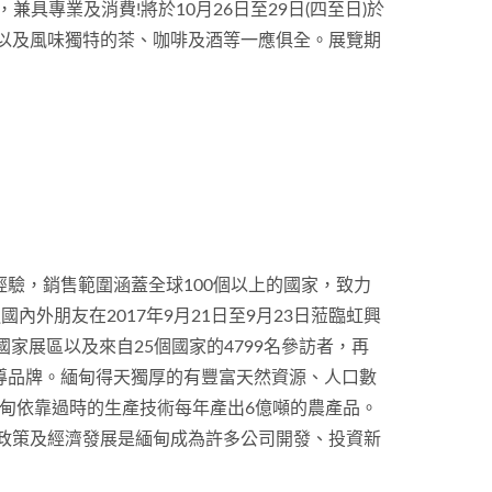
兼具專業及消費!將於10月26日至29日(四至日)於
以及風味獨特的茶、咖啡及酒等一應俱全。展覽期
造經驗，銷售範圍涵蓋全球100個以上的國家，致力
外朋友在2017年9月21日至9月23日蒞臨虹興
個國家展區以及來自25個國家的4799名參訪者，再
的領導品牌。緬甸得天獨厚的有豐富天然資源、人口數
甸依靠過時的生產技術每年產出6億噸的農產品。
的政策及經濟發展是緬甸成為許多公司開發、投資新