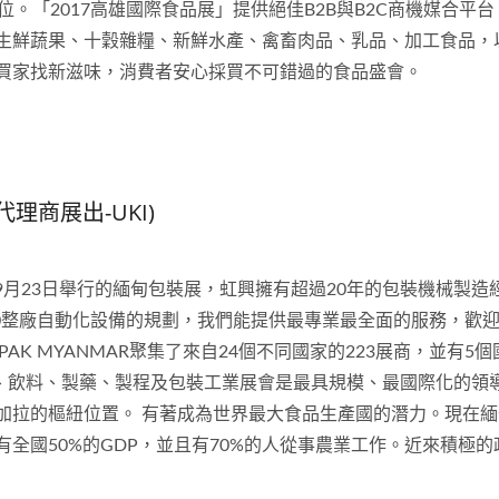
。「2017高雄國際食品展」提供絕佳B2B與B2C商機媒合平台，
生鮮蔬果、十穀雜糧、新鮮水產、禽畜肉品、乳品、加工食品，
買家找新滋味，消費者安心採買不可錯過的食品盛會。
代理商展出-UKI)
日至9月23日舉行的緬甸包裝展，虹興擁有超過20年的包裝機械製
0整廠自動化設備的規劃，我們能提供最專業最全面的服務，歡迎國內
PAK MYANMAR聚集了來自24個不同國家的223展商，並有5
在緬甸食品、飲料、製藥、製程及包裝工業展會是最具規模、最國際化
加拉的樞紐位置。 有著成為世界最大食品生產國的潛力。現在緬
全國50%的GDP，並且有70%的人從事農業工作。近來積極