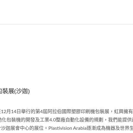
包裝展(沙迦)
1日至12月14日舉行的第4屆阿拉伯國際塑膠印刷機包裝展，虹興
動化包裝機的開發及工業4.0整廠自動化設備的規劃，我們能提供
於沙迦展會中心的展位。Plastivision Arabia逐漸成為機