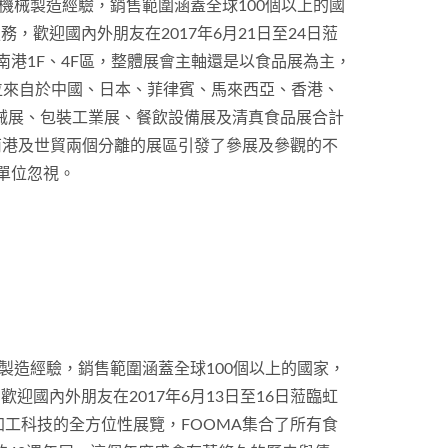
裝機械製造經驗，銷售範圍涵蓋全球100個以上的國
歡迎國內外朋友在2017年6月21日至24日蒞
港1F、4F區，整體展會主軸還是以食品展為主，
位來自於中國、日本、菲律賓、馬來西亞、香港、
械展、包裝工業展、餐飲設備展及清真食品展合計
但南港及世貿兩個分離的展區引發了參展及參觀的不
單位忽視。
械製造經驗，銷售範圍涵蓋全球100個以上的國家，
國內外朋友在2017年6月13日至16日蒞臨虹
品加工科技的全方位性展覽，FOOMA集合了所有食