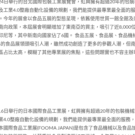
日至24日舉行的台北國際包裝工業展覽會，虹興擁有超過20年的包
工業4.0整廠自動化設備的規劃，我們能提供最專業最全面的服務，
。今年的展會以食品五展的型態呈現，依舊使用世貿一館全館及南
南向政策，本屆展會明顯增加了東南亞的買主，吸引了近8,000
印尼等，其中新南向國家佔了6國。 食品五展、食品展、食品機
50%的食品展領頭吸引人潮，雖然成功創造了更多的參觀人潮，
區占比太高，模糊了其他專業展的焦點，這些問題實也不容主辦
日至16日舉行的日本國際食品工業展，虹興擁有超過20年的包裝機
4.0整廠自動化設備的規劃，我們能提供最專業最全面的服務，歡迎
國際食品工業展(FOOMA JAPAN)是包含了食品機械以及食