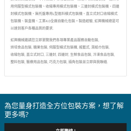
用伺服型橫式包裝機、收縮專用橫式包裝機、三邊封橫式包裝機、四邊
封橫式包裝機、無托盤專用L型進料橫式包裝機、直立式封口收縮橫式
包裝機、裝盒機、工業4.0全廠自動化包裝。製造經驗, 虹興機械總是可
以達到客戶各種品質的要求.
虹興機械邀請您立即瀏覽我們各項專業產品服務
自動包裝
,
烘培食品包裝
,
糖果包裝
,
伺服型橫式包裝機
,
搖籃式
,
濕紙巾包裝
,
收縮包裝
,
直立式封口
,
三邊封
,
四邊封
,
生鮮食品包裝
,
冷凍食品包裝
,
整料包裝
,
醫療用品包裝
,
巧克力包裝
,
插角包裝
並
立即與我聯絡
.
為您量身打造全方位包裝方案，想了解
更多嗎?