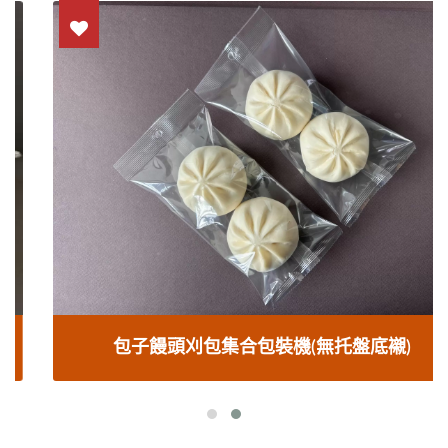
包子饅頭刈包集合包裝機(無托盤底襯)