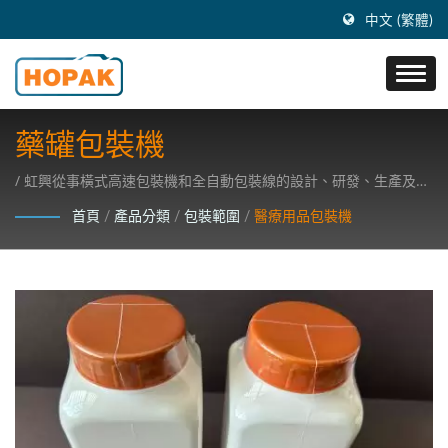
中文 (繁體)
藥罐包裝機
/ 虹興從事橫式高速包裝機和全自動包裝線的設計、研發、生產及銷
售事業，注重研發高科技包裝機器。
首頁
/
產品分類
/
包裝範圍
/
醫療用品包裝機