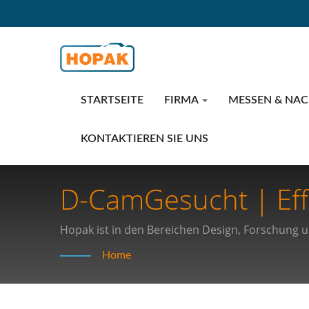
STARTSEITE
FIRMA
MESSEN & NA
KONTAKTIEREN SIE UNS
D-CamGesucht | Effi
Hochgeschwindigkei
Hopak ist in den Bereichen Design, Forschung u
Automatisierungsverpackungslinie tätig.
Home