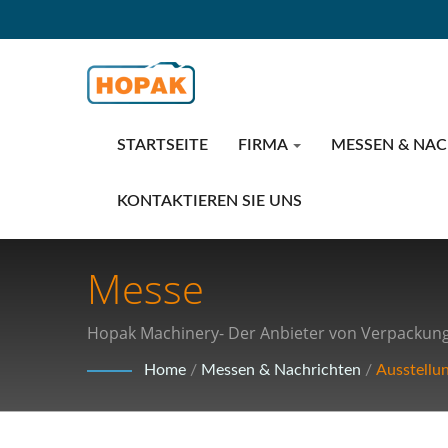
STARTSEITE
FIRMA
MESSEN & NA
KONTAKTIEREN SIE UNS
Messe
Hopak Machinery- Der Anbieter von Verpackungs
Home
/
Messen & Nachrichten
/
Ausstellu