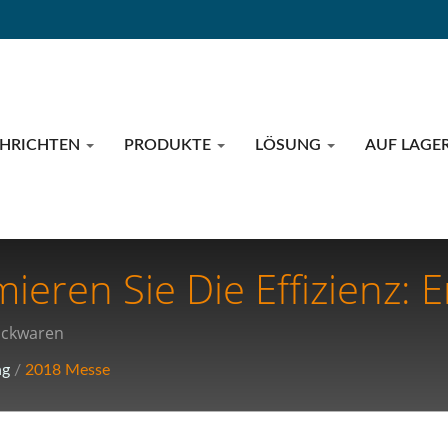
CHRICHTEN
PRODUKTE
LÖSUNG
AUF LAGE
eren Sie Die Effizienz: E
ndigkeitsverpackungslös
ackwaren
ng
/
2018 Messe