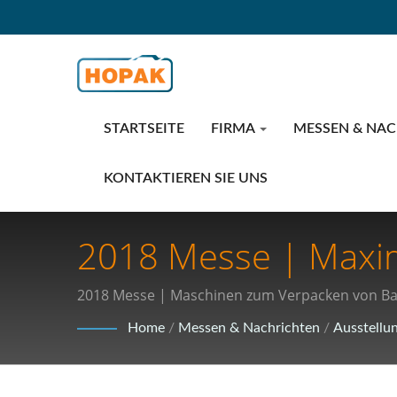
STARTSEITE
FIRMA
MESSEN & NA
KONTAKTIEREN SIE UNS
2018 Messe | Maximi
Besten Hochgeschwi
2018 Messe | Maschinen zum Verpacken von B
Branche
Home
/
Messen & Nachrichten
/
Ausstellu