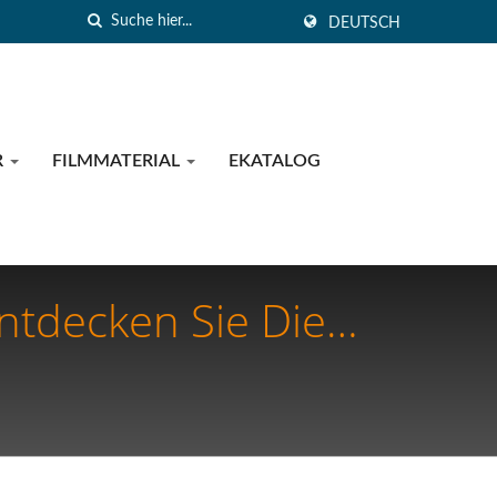
DEUTSCH
R
FILMMATERIAL
EKATALOG
ntdecken Sie Die
ungen Für Ihre