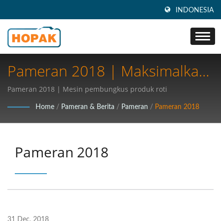
INDONESIA
Pameran 2018 | Maksimalkan
Efisiensi: Temukan Solusi
Pameran 2018 | Mesin pembungkus produk roti
Kemasan Berkecepatan Tinggi
Home
/
Pameran & Berita
/
Pameran
/
Pameran 2018
Terbaik Untuk Industri Anda
Pameran 2018
31 Dec, 2018