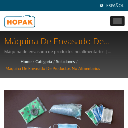
ESPAÑOL
Máquina De Envasado De
Productos No Alimentarios |
Máquina de envasado de productos no alimentarios |
soluciones de envasado innovadoras
Sistemas De Envasado
Home
/
Categoría
/
Soluciones
/
Máquina De Envasado De Productos No Alimentarios
Innovadores: Elevando La
Seguridad Y Calidad
Alimentaria Para Empresas
Globales