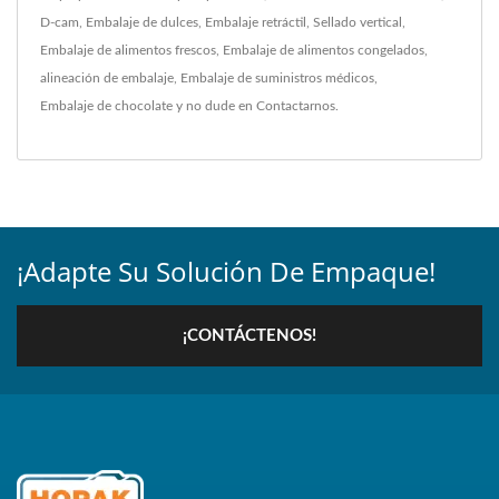
D-cam
,
Embalaje de dulces
,
Embalaje retráctil
,
Sellado vertical
,
Embalaje de alimentos frescos
,
Embalaje de alimentos congelados
,
alineación de embalaje
,
Embalaje de suministros médicos
,
Embalaje de chocolate
y no dude en
Contactarnos
.
¡Adapte Su Solución De Empaque!
¡CONTÁCTENOS!