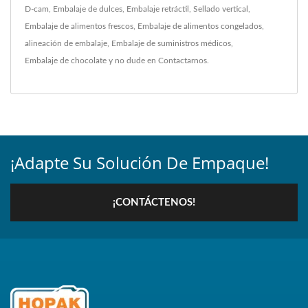
D-cam
,
Embalaje de dulces
,
Embalaje retráctil
,
Sellado vertical
,
Embalaje de alimentos frescos
,
Embalaje de alimentos congelados
,
alineación de embalaje
,
Embalaje de suministros médicos
,
Embalaje de chocolate
y no dude en
Contactarnos
.
¡Adapte Su Solución De Empaque!
¡CONTÁCTENOS!