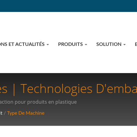
NS ET ACTUALITÉS
PRODUITS
SOLUTION
és | Technologies D'embal
t Les Fournitures Médical
action pour produits en plastique
it
/
Type De Machine