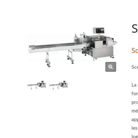
S
S
Sc
La 
fo
pr
mé
app
le
log