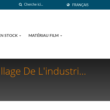
FRANÇAIS
EN STOCK
MATÉRIAU FILM
lage De L'industrie
es Et L'emballage