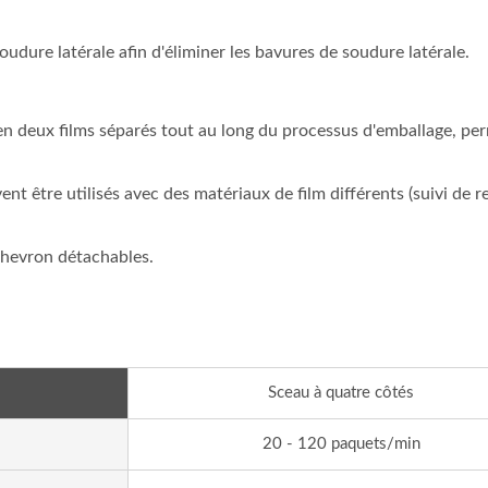
udure latérale afin d'éliminer les bavures de soudure latérale.
 en deux films séparés tout au long du processus d'emballage, pe
ent être utilisés avec des matériaux de film différents (suivi de r
chevron détachables.
ballage De Groupe De
Ligne D'emballage
s Pains À La Vapeur Sans
Automatisée De Bâton
Sceau à quatre côtés
chine D'emballage De
De Gélatine Chaud
20 - 120 paquets/min
Plateau