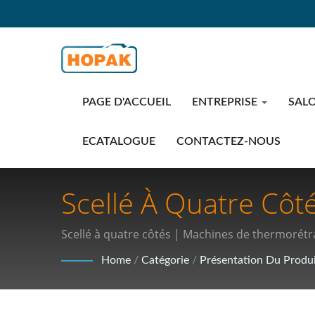
PAGE D'ACCUEIL
ENTREPRISE
SALO
ECATALOGUE
CONTACTEZ-NOUS
Scellé À Quatre Côt
4.0 : Révolutionnan
Scellé à quatre côtés | Machines de thermorétr
Alimentaire
Home
/
Catégorie
/
Présentation Du Produ