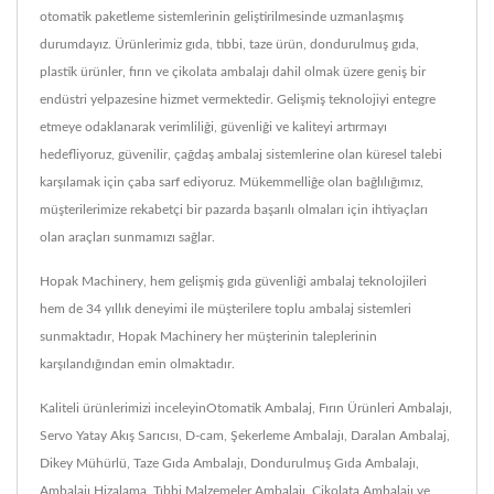
otomatik paketleme sistemlerinin geliştirilmesinde uzmanlaşmış
durumdayız. Ürünlerimiz gıda, tıbbi, taze ürün, dondurulmuş gıda,
plastik ürünler, fırın ve çikolata ambalajı dahil olmak üzere geniş bir
endüstri yelpazesine hizmet vermektedir. Gelişmiş teknolojiyi entegre
etmeye odaklanarak verimliliği, güvenliği ve kaliteyi artırmayı
hedefliyoruz, güvenilir, çağdaş ambalaj sistemlerine olan küresel talebi
karşılamak için çaba sarf ediyoruz. Mükemmelliğe olan bağlılığımız,
müşterilerimize rekabetçi bir pazarda başarılı olmaları için ihtiyaçları
olan araçları sunmamızı sağlar.
Hopak Machinery, hem gelişmiş gıda güvenliği ambalaj teknolojileri
hem de 34 yıllık deneyimi ile müşterilere toplu ambalaj sistemleri
sunmaktadır, Hopak Machinery her müşterinin taleplerinin
karşılandığından emin olmaktadır.
Kaliteli ürünlerimizi inceleyin
Otomatik Ambalaj
,
Fırın Ürünleri Ambalajı
,
Servo Yatay Akış Sarıcısı
,
D-cam
,
Şekerleme Ambalajı
,
Daralan Ambalaj
,
Dikey Mühürlü
,
Taze Gıda Ambalajı
,
Dondurulmuş Gıda Ambalajı
,
Ambalajı Hizalama
,
Tıbbi Malzemeler Ambalajı
,
Çikolata Ambalajı
ve