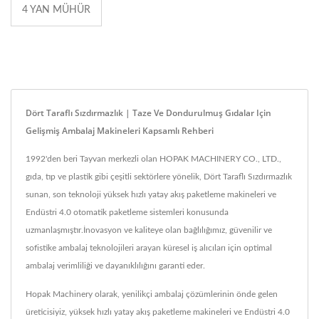
4 YAN MÜHÜR
Dört Taraflı Sızdırmazlık | Taze Ve Dondurulmuş Gıdalar Için
Gelişmiş Ambalaj Makineleri Kapsamlı Rehberi
1992'den beri Tayvan merkezli olan HOPAK MACHINERY CO., LTD.,
gıda, tıp ve plastik gibi çeşitli sektörlere yönelik, Dört Taraflı Sızdırmazlık
sunan, son teknoloji yüksek hızlı yatay akış paketleme makineleri ve
Endüstri 4.0 otomatik paketleme sistemleri konusunda
uzmanlaşmıştır.İnovasyon ve kaliteye olan bağlılığımız, güvenilir ve
sofistike ambalaj teknolojileri arayan küresel iş alıcıları için optimal
ambalaj verimliliği ve dayanıklılığını garanti eder.
Hopak Machinery olarak, yenilikçi ambalaj çözümlerinin önde gelen
üreticisiyiz, yüksek hızlı yatay akış paketleme makineleri ve Endüstri 4.0