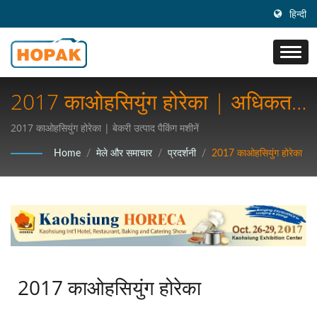
हिन्दी
2017 काओहसियुंग होरेका | अधिकतम
दक्षता: अपने उद्योग के लिए सर्वोत्तम उच्च
2017 काओहसियुंग होरेका | बेकरी उत्पाद पैकिंग मशीनें
गति वाले पैकेजिंग समाधान खोजें
Home
/
मेले और समाचार
/
प्रदर्शनी
/
2017 काओहसियुंग होरेका
2017 काओहसियुंग होरेका