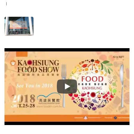
।
2017 काओहसियुंग होरेका