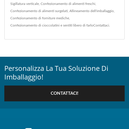
Sigillatura verticale
,
Confezionamento di alimenti freschi
,
Confezionamento di alimenti surgelati
,
Allineamento dell'imballaggio
,
Confezionamento di forniture mediche
,
Confezionamento di cioccolatini
e sentiti libero di farlo
Contattaci
.
Personalizza La Tua Soluzione Di
Imballaggio!
CONTATTACI!