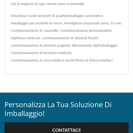
che le esigenze di ogni cliente siano soddisfatte.
Visualizza i nostri prodotti di qualità
Imballaggio automatico
,
Imballaggio per prodotti da forno
,
Avvolgitore orizzontale servo
,
D-cam
,
Confezionamento di caramelle
,
Confezionamento termoretraibile
,
Sigillatura verticale
,
Confezionamento di alimenti freschi
,
Confezionamento di alimenti surgelati
,
Allineamento dell'imballaggio
,
Confezionamento di forniture mediche
,
Confezionamento di cioccolatini
e sentiti libero di farlo
Contattaci
.
Personalizza La Tua Soluzione Di
Imballaggio!
CONTATTACI!