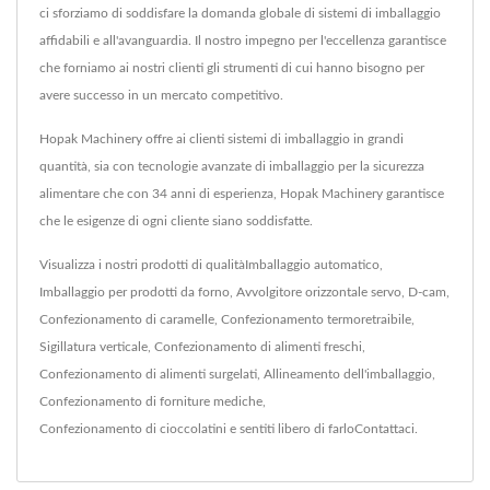
ci sforziamo di soddisfare la domanda globale di sistemi di imballaggio
affidabili e all'avanguardia. Il nostro impegno per l'eccellenza garantisce
che forniamo ai nostri clienti gli strumenti di cui hanno bisogno per
avere successo in un mercato competitivo.
Hopak Machinery offre ai clienti sistemi di imballaggio in grandi
quantità, sia con tecnologie avanzate di imballaggio per la sicurezza
alimentare che con 34 anni di esperienza, Hopak Machinery garantisce
che le esigenze di ogni cliente siano soddisfatte.
Visualizza i nostri prodotti di qualità
Imballaggio automatico
,
Imballaggio per prodotti da forno
,
Avvolgitore orizzontale servo
,
D-cam
,
Confezionamento di caramelle
,
Confezionamento termoretraibile
,
Sigillatura verticale
,
Confezionamento di alimenti freschi
,
Confezionamento di alimenti surgelati
,
Allineamento dell'imballaggio
,
Confezionamento di forniture mediche
,
Confezionamento di cioccolatini
e sentiti libero di farlo
Contattaci
.