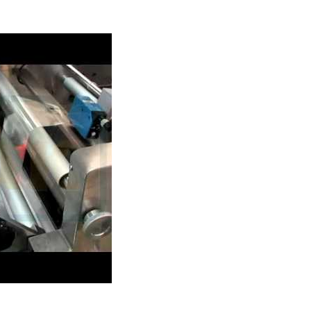
allaggio Di Gruppo Per
Linea Di Imballaggi
anini Al Vapore Senza
Automatizzata Per Bast
ina Per Imballaggio Con
Di Colla Calda
Vassoio
ento di posate in plastica