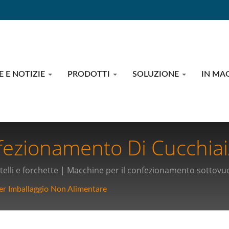
E E NOTIZIE
PRODOTTI
SOLUZIONE
IN MA
ezionamento Di Cucchiai/
fezionamento Industria 4.
elli e forchette | Macchine per il confezionamento sottovuo
E Confezionamento Alime
r Imballaggio Non Alimentare