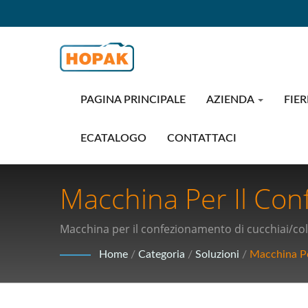
PAGINA PRINCIPALE
AZIENDA
FIER
ECATALOGO
CONTATTACI
Macchina Per Il Conf
| Tecnologie Di Con
Macchina per il confezionamento di cucchiai/colt
Forniture Mediche 
Home
/
Categoria
/
Soluzioni
/
Macchina Pe