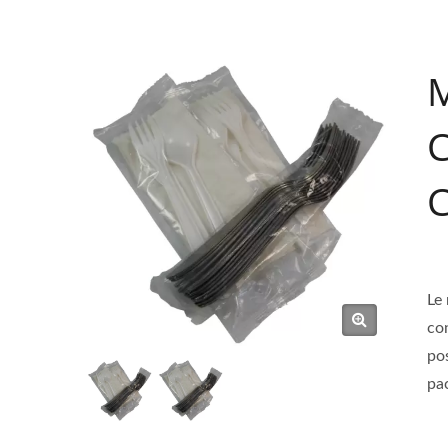
M
C
C
Le
con
pos
pac