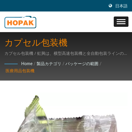
日本語
カプセル包装機
カプセル包装機 / 虹興は、横型高速包装機と全自動包装ラインの
設計、研究開発、生産および販売事業に従事し、高度な技術の包
Home
/
製品カテゴリ
/
パッケージの範囲
/
装機械の研究開発に注力しています。
医療用品包装機