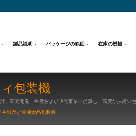
ス
製品説明
パッケージの範囲
在庫の機械
ティ包装機
設計、研究開発、生産および販売事業に従事し、高度な技術の
/
生鮮及び冷凍食品包装機