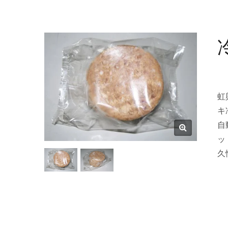
虹
キ
自
ッ
久