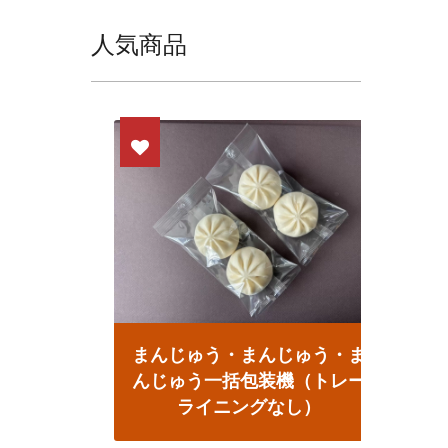
人気商品
自動カ
まんじゅう・まんじゅう・ま
ホッ
んじゅう一括包装機（トレー
ライニングなし）