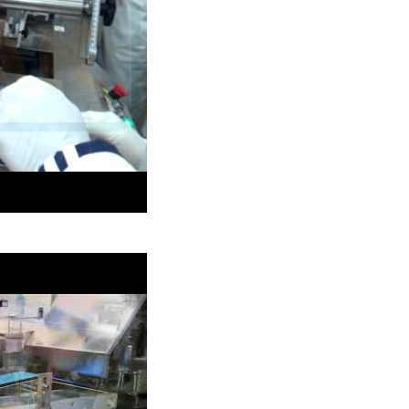
バーグパティ包装機
じゅう・まんじゅう・ま
ホットメルト接着剤全
ゅう一括包装機（トレー
ウント供給包装
ライニングなし）