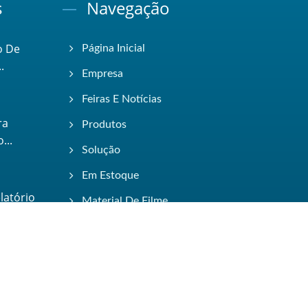
s
Navegação
o De
Página Inicial
.
Empresa
Feiras E Notícias
ra
Produtos
...
Solução
Em Estoque
latório
Material De Filme
ECatálogo
Entre Em Contato