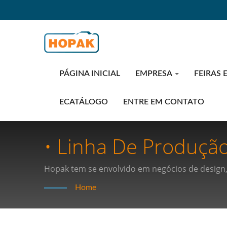
PÁGINA INICIAL
EMPRESA
FEIRAS 
ECATÁLOGO
ENTRE EM CONTATO
• Linha De Produçã
A Eficiência: Desc
Hopak tem se envolvido em negócios de design,
automação.
Alta Velocidade Para
Home