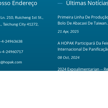
sso Endereço
Últimas Notícia
Primeira Linha De Produçã
 Ln. 210, Ruicheng 1st St.,
Bolo De Abacaxi De Taiwan..
t., Taichung City 41272,
21 Apr, 2025
-4-24963638
A HOPAK Participará Da Fei
Internacional De Panificação
6-4-24960717
08 Oct, 2024
es@hopak.com
2024 Expoalimentarian -- Re
Sobre A Participação...
08 Oct, 2024