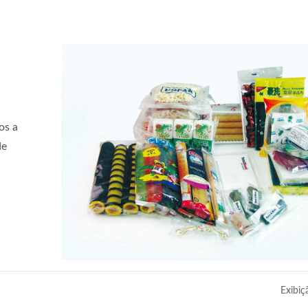
os a
de
Exibiç