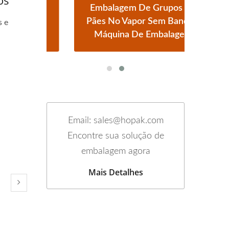
os
m
Embalagem De Grupos De
tos
Pães No Vapor Sem Bandeja
Au
s e
Máquina De Embalagem
Email: sales@hopak.com
Encontre sua solução de
embalagem agora
Mais Detalhes