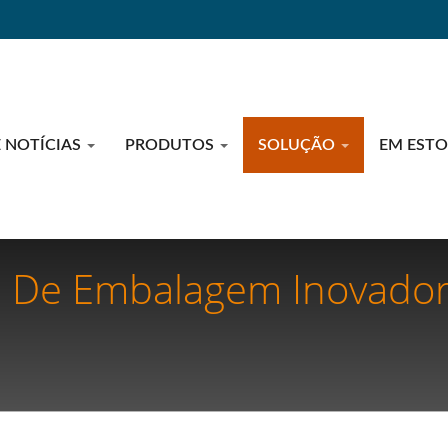
E NOTÍCIAS
PRODUTOS
SOLUÇÃO
EM EST
s De Embalagem Inovador
ade Alimentar Para Negóc