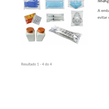
Máq
Linha De Embalagem
Emb
Automatizada De Palitos
Pães
A emba
Quentes
Má
evitar
Resultado 1 - 4 do 4