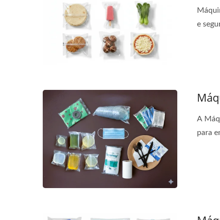
Máquin
e segu
Máq
A Máq
para e