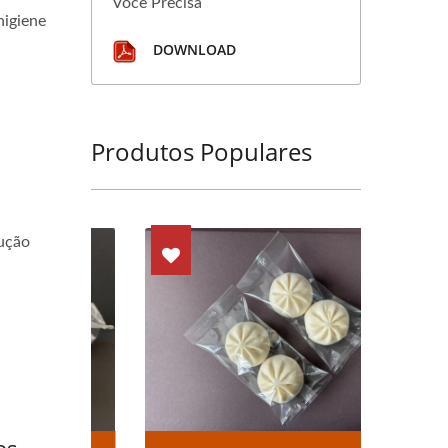
Você Precisa
higiene
DOWNLOAD
Produtos Populares
ução