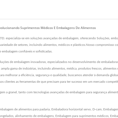
evolucionando Suprimentos Médicos E Embalagens De Alimentos
specializa-se em soluções avançadas de embalagem, oferecendo Soluções, embalado
riedade de setores, incluindo alimentos, médicos e plásticos.Nosso compromisso com
embalagem confiáveis e sofisticadas.
luções de embalagem inovadoras, especializados no desenvolvimento de embaladoras 
ampla gama de indústrias, incluindo alimentos, médica, produtos frescos, alimentos 
ra melhorar a eficiência, segurança e qualidade, buscamos atender à demanda globa
s clientes as ferramentas de que precisam para ter sucesso em um mercado competit
agem a granel, tanto com tecnologias avançadas de embalagem para segurança alimen
mbalagem de alimentos para padaria
,
Embaladora horizontal servo
,
D-cam
,
Embalagem
ongelados
,
alinhamento de embalagens
,
Embalagem para suprimentos médicos
,
Embal