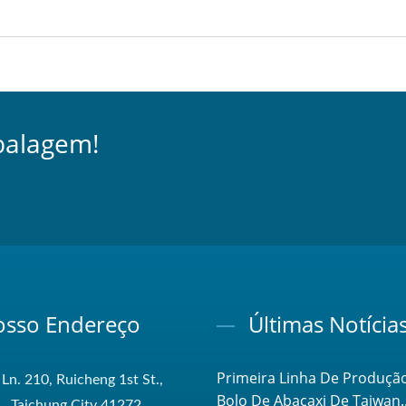
balagem!
sso Endereço
Últimas Notícia
Primeira Linha De Produçã
 Ln. 210, Ruicheng 1st St.,
Bolo De Abacaxi De Taiwan..
t., Taichung City 41272,