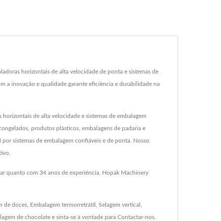
ras horizontais de alta velocidade de ponta e sistemas de
 a inovação e qualidade garante eficiência e durabilidade na
horizontais de alta velocidade e sistemas de embalagem
congelados, produtos plásticos, embalagens de padaria e
l por sistemas de embalagem confiáveis e de ponta. Nosso
ivo.
tar quanto com 34 anos de experiência, Hopak Machinery
 de doces
,
Embalagem termorretrátil
,
Selagem vertical
,
agem de chocolate
e sinta-se à vontade para
Contactar-nos
.