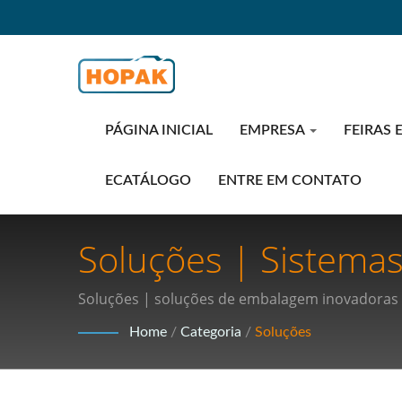
PÁGINA INICIAL
EMPRESA
FEIRAS 
ECATÁLOGO
ENTRE EM CONTATO
Soluções | Sistema
Segurança E Qualid
Soluções | soluções de embalagem inovadoras
Home
/
Categoria
/
Soluções