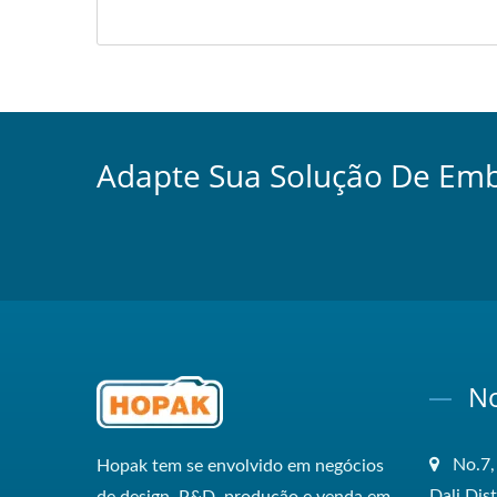
Adapte Sua Solução De Em
No
No.7,
Hopak tem se envolvido em negócios
Dali Dis
de design, P&D, produção e venda em