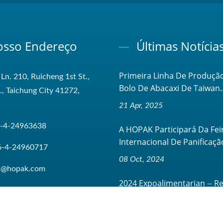
sso Endereço
Últimas Notícia
Primeira Linha De Produçã
 Ln. 210, Ruicheng 1st St.,
Bolo De Abacaxi De Taiwan..
t., Taichung City 41272,
21 Apr, 2025
-4-24963638
A HOPAK Participará Da Fei
Internacional De Panificação
6-4-24960717
08 Oct, 2024
es@hopak.com
2024 Expoalimentarian -- Re
Sobre A Participação...
08 Oct, 2024