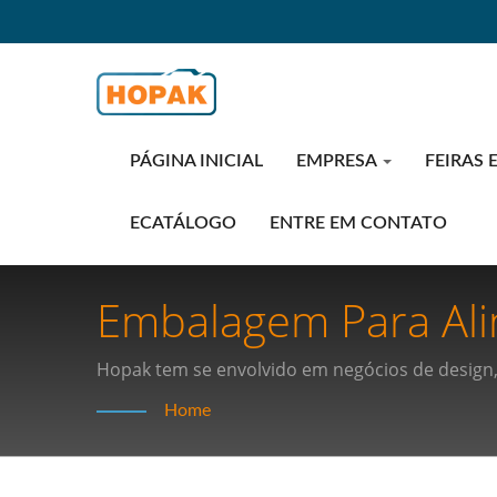
PÁGINA INICIAL
EMPRESA
FEIRAS 
ECATÁLOGO
ENTRE EM CONTATO
Embalagem Para Ali
Eficiência: Descub
Hopak tem se envolvido em negócios de design,
automação.
Alta Velocidade Para
Home