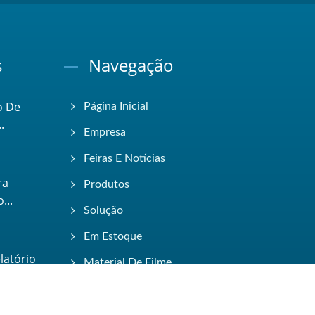
s
Navegação
o De
Página Inicial
.
Empresa
Feiras E Notícias
ra
Produtos
...
Solução
Em Estoque
latório
Material De Filme
ECatálogo
Entre Em Contato