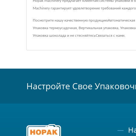
Hopak Machinery предлагает клиентам системы упаковки в 
Machinery гарантирует удовлетворение требований каждого
Посмотрите нашу качественную продукцию
Автоматическая
Упаковка термоусадочная
,
Вертикальная упаковка
,
Упаковка
Упаковка шоколада
и не стесняйтесь
Связаться с нами
.
Настройте Свое Упаковоч
Н