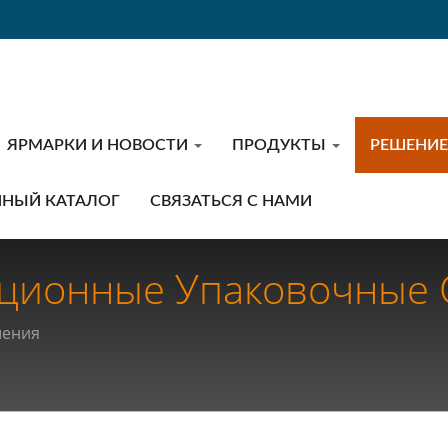
ЯРМАРКИ И НОВОСТИ
ПРОДУКТЫ
РЕШЕНИ
ННЫЙ КАТАЛОГ
СВЯЗАТЬСЯ С НАМИ
ционные Упаковочные 
сности И Качества Про
шения
изнеса