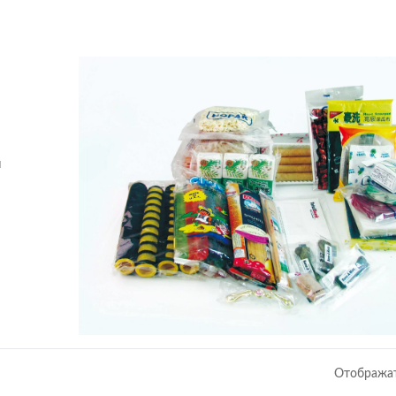
ы
Отображат