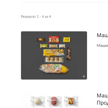
Результат 1 - 4 из 4
Маш
Машин
Маш
Про