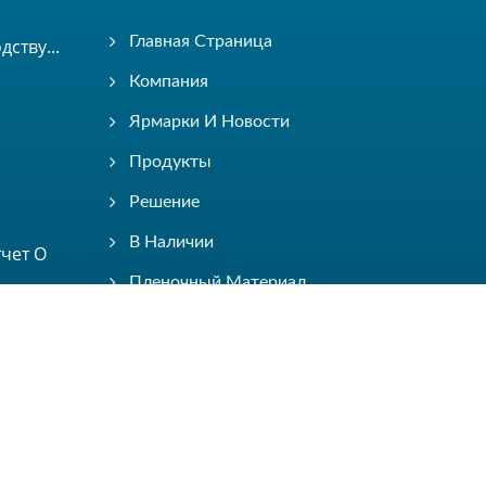
Главная Страница
ству...
Компания
Ярмарки И Новости
Продукты
Решение
В Наличии
тчет О
Пленочный Материал
Электронный Каталог
Связаться С Нами
Consulted & Designed by
Ready-Market