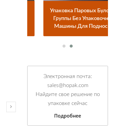
ая
Упаковка Паровых Булочек
Для
Группы Без Упаковочной
Уп
очек
Машины Для Подносов
Гор
Электронная почта:
sales@hopak.com
Найдите свое решение по
упаковке сейчас
Подробнее