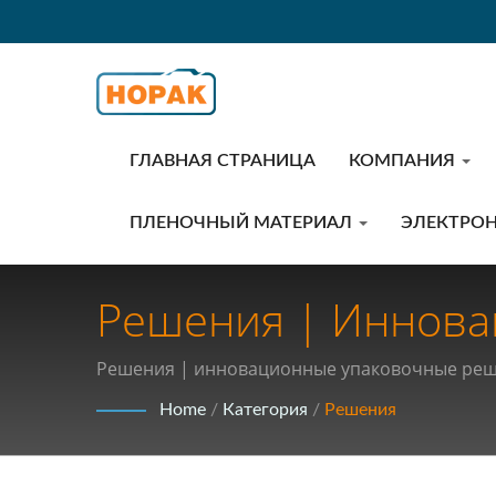
ГЛАВНАЯ СТРАНИЦА
КОМПАНИЯ
ПЛЕНОЧНЫЙ МАТЕРИАЛ
ЭЛЕКТРО
Решения | Иннова
Повышение Безопа
Решения | инновационные упаковочные ре
Для Глобального Б
Home
/
Категория
/
Решения