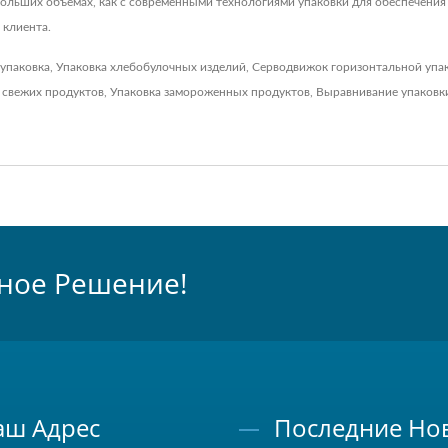
больших объемах, как с современными технологиями упаковки для обеспечения 
 клиента.
 упаковка
,
Упаковка хлебобулочных изделий
,
Серводвижок горизонтальной уп
 свежих продуктов
,
Упаковка замороженных продуктов
,
Выравнивание упаковк
ное Решение!
аш Адрес
Последние Но