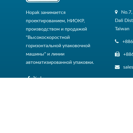
No.7,
Hopak занимается
Dali Dis
проектированием, НИОКР,
Taiwan
производством и продажей
"Высокоскоростной
+886
горизонтальной упаковочной
машины" и линии
+88
автоматизированной упаковки.
sal
Copyright © 2026
HOPAK MACHINERY CO., LTD.