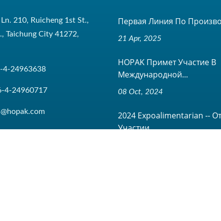
Первая Линия По Производ
 Ln. 210, Ruicheng 1st St.,
t., Taichung City 41272,
21 Apr, 2025
HOPAK Примет Участие В
-4-24963638
Международной...
6-4-24960717
08 Oct, 2024
es@hopak.com
2024 Expoalimentarian -- О
Участии...
08 Oct, 2024
All Rights Reserved.