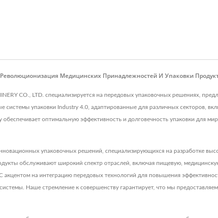
: Революционизация Медицинских Принадлежностей И Упаковки Продук
INERY CO., LTD. специализируется на передовых упаковочных решениях, пред
 системы упаковки Industry 4.0, адаптированные для различных секторов, вк
 обеспечивает оптимальную эффективность и долговечность упаковки для ми
инновационных упаковочных решений, специализирующихся на разработке выс
продукты обслуживают широкий спектр отраслей, включая пищевую, медицинск
 С акцентом на интеграцию передовых технологий для повышения эффективност
системы. Наше стремление к совершенству гарантирует, что мы предоставляе