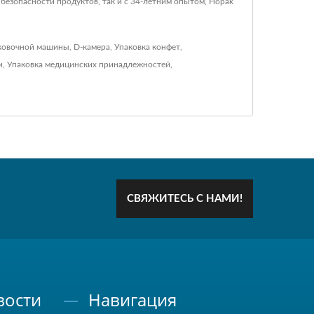
безопасности продуктов, так и с 34-летним опытом, Hopak
аковочной машины
,
D-камера
,
Упаковка конфет
,
и
,
Упаковка медицинских принадлежностей
,
СВЯЖИТЕСЬ С НАМИ!
вости
Навигация