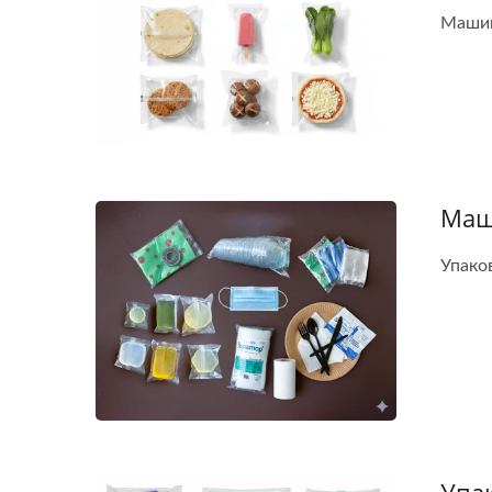
Машин
Маш
Упако