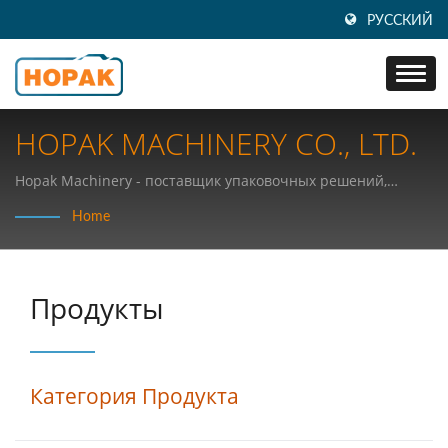
РУССКИЙ
HOPAK MACHINERY CO., LTD.
Hopak Machinery - поставщик упаковочных решений,
лучший производитель горизонтальной упаковочной
Home
машины (HFFS) из Тайваня.
Продукты
Категория Продукта