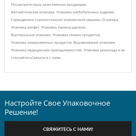
Посмотрите нашу качественную продукцию
Автоматическая упаковка
,
Упаковка хлебобулочных изделий
,
Серводвижок горизонтальной упаковочной машины
,
D-камера
,
Упаковка конфет
,
Упаковка термоусадочная
,
Вертикальная упаковка
,
Упаковка свежих продуктов
,
Упаковка замороженных продуктов
,
Выравнивание упаковки
,
Упаковка медицинских принадлежностей
,
Упаковка шоколада
и не
стесняйтесь
Связаться с нами
.
Настройте Свое Упаковочное
Решение!
СВЯЖИТЕСЬ С НАМИ!