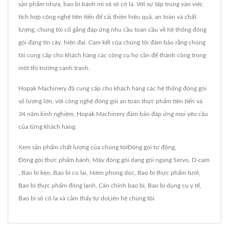
sản phẩm nhựa, bao bì bánh mì và sô cô la. Với sự tập trung vào việc
tích hợp công nghệ tiên tiến để cải thiện hiệu quả, an toàn và chất
lượng, chúng tôi cố gắng đáp ứng nhu cầu toàn cầu về hệ thống đóng
gói đáng tin cậy, hiện đại. Cam kết của chúng tôi đảm bảo rằng chúng
tôi cung cấp cho khách hàng các công cụ họ cần để thành công trong
một thị trường cạnh tranh.
Hopak Machinery đã cung cấp cho khách hàng các hệ thống đóng gói
số lượng lớn, với công nghệ đóng gói an toàn thực phẩm tiên tiến và
34 năm kinh nghiệm, Hopak Machinery đảm bảo đáp ứng mọi yêu cầu
của từng khách hàng.
Xem sản phẩm chất lượng của chúng tôi
Đóng gói tự động
,
Đóng gói thực phẩm bánh
,
Máy đóng gói dạng gói ngang Servo
,
D-cam
,
Bao bì kẹo
,
Bao bì co lại
,
Niêm phong dọc
,
Bao bì thực phẩm tươi
,
Bao bì thực phẩm đông lạnh
,
Căn chỉnh bao bì
,
Bao bì dụng cụ y tế
,
Bao bì sô cô la
và cảm thấy tự do
Liên hệ chúng tôi
.