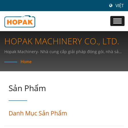
VIỆT
HOPAK MACHINERY CO., LTD.
Hopak Machinery- Nhà cung cấp giải pháp đóng gói, nhà sản
xuất máy đóng gói dạng dọc tốc độ cao (HFFS) hàng đầu từ Đài
Home
Loan.
Sản Phẩm
Danh Mục Sản Phẩm