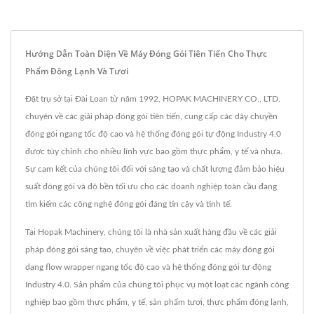
Hướng Dẫn Toàn Diện Về Máy Đóng Gói Tiên Tiến Cho Thực
Phẩm Đông Lạnh Và Tươi
Đặt trụ sở tại Đài Loan từ năm 1992, HOPAK MACHINERY CO., LTD.
chuyên về các giải pháp đóng gói tiên tiến, cung cấp các dây chuyền
đóng gói ngang tốc độ cao và hệ thống đóng gói tự động Industry 4.0
được tùy chỉnh cho nhiều lĩnh vực bao gồm thực phẩm, y tế và nhựa.
Sự cam kết của chúng tôi đối với sáng tạo và chất lượng đảm bảo hiệu
suất đóng gói và độ bền tối ưu cho các doanh nghiệp toàn cầu đang
tìm kiếm các công nghệ đóng gói đáng tin cậy và tinh tế.
Tại Hopak Machinery, chúng tôi là nhà sản xuất hàng đầu về các giải
pháp đóng gói sáng tạo, chuyên về việc phát triển các máy đóng gói
dạng flow wrapper ngang tốc độ cao và hệ thống đóng gói tự động
Industry 4.0. Sản phẩm của chúng tôi phục vụ một loạt các ngành công
nghiệp bao gồm thực phẩm, y tế, sản phẩm tươi, thực phẩm đóng lạnh,