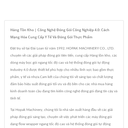
Hàng Tồn Kho | Công Nghệ Đóng Gói Công Nghiệp 4.0: Cách
Mạng Hóa Cung Cấp Y Tế Và Đóng Gói Thực Phẩm
Đặt trụ sở tại Đài Loan từ năm 1992, HOPAK MACHINERY CO., LTD.
chuyên về các giải pháp đóng gói tiên tiến, cung cấp Hàng tồn kho, các
dòng máy bọc gói ngang tốc độ cao và hệ thống đóng gói tự động
Industry 4.0 được thiết kế phù hợp cho nhiều lĩnh vực bao gồm thực
phẩm, y tế và nhựa.Cam kết của chúng tôi về sáng tạo và chất lượng
đảm bảo hiệu suất đóng gói tối ưu và độ bền cho các nhà mua hàng
kinh doanh toàn cầu đang tìm kiếm công nghệ đóng gói đáng tin cậy và
tinh tế.
Tại Hopak Machinery, chúng tôi là nhà sản xuất hàng đầu về các giải
pháp đóng gói sáng tạo, chuyên về việc phát triển các máy đóng gói
dạng flow wrapper ngang tốc độ cao và hệ thống đóng gói tự động