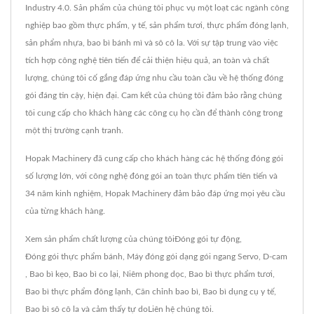
Industry 4.0. Sản phẩm của chúng tôi phục vụ một loạt các ngành công
nghiệp bao gồm thực phẩm, y tế, sản phẩm tươi, thực phẩm đóng lạnh,
sản phẩm nhựa, bao bì bánh mì và sô cô la. Với sự tập trung vào việc
tích hợp công nghệ tiên tiến để cải thiện hiệu quả, an toàn và chất
lượng, chúng tôi cố gắng đáp ứng nhu cầu toàn cầu về hệ thống đóng
gói đáng tin cậy, hiện đại. Cam kết của chúng tôi đảm bảo rằng chúng
tôi cung cấp cho khách hàng các công cụ họ cần để thành công trong
một thị trường cạnh tranh.
Hopak Machinery đã cung cấp cho khách hàng các hệ thống đóng gói
số lượng lớn, với công nghệ đóng gói an toàn thực phẩm tiên tiến và
34 năm kinh nghiệm, Hopak Machinery đảm bảo đáp ứng mọi yêu cầu
của từng khách hàng.
Xem sản phẩm chất lượng của chúng tôi
Đóng gói tự động
,
Đóng gói thực phẩm bánh
,
Máy đóng gói dạng gói ngang Servo
,
D-cam
,
Bao bì kẹo
,
Bao bì co lại
,
Niêm phong dọc
,
Bao bì thực phẩm tươi
,
Bao bì thực phẩm đông lạnh
,
Căn chỉnh bao bì
,
Bao bì dụng cụ y tế
,
Bao bì sô cô la
và cảm thấy tự do
Liên hệ chúng tôi
.