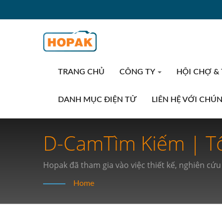
TRANG CHỦ
CÔNG TY
HỘI CHỢ &
DANH MỤC ĐIỆN TỬ
LIÊN HỆ VỚI CHÚ
D-CamTìm Kiếm | Tố
Đóng Gói Tốc Độ Ca
Hopak đã tham gia vào việc thiết kế, nghiên cứu
Home