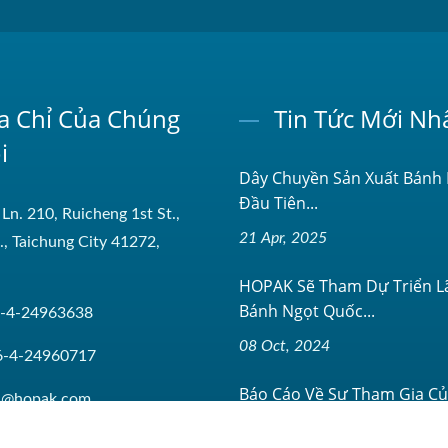
a Chỉ Của Chúng
Tin Tức Mới Nh
i
Dây Chuyền Sản Xuất Bánh
Đầu Tiên...
 Ln. 210, Ruicheng 1st St.,
21 Apr, 2025
t., Taichung City 41272,
HOPAK Sẽ Tham Dự Triển 
Bánh Ngọt Quốc...
-4-24963638
08 Oct, 2024
6-4-24960717
Báo Cáo Về Sự Tham Gia C
es@hopak.com
Hopak Machinery...