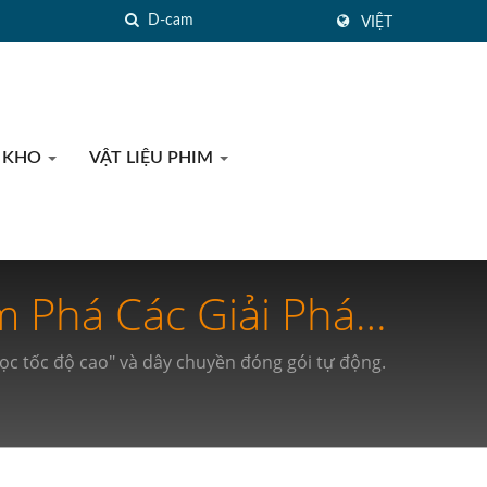
VIỆT
 KHO
VẬT LIỆU PHIM
 Phá Các Giải Pháp
ủa Bạn
dọc tốc độ cao" và dây chuyền đóng gói tự động.