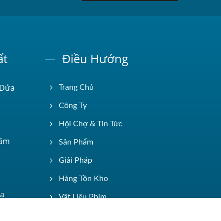
ất
Điều Hướng
 Dứa
Trang Chủ
Công Ty
Hội Chợ & Tin Tức
Lãm
Sản Phẩm
Giải Pháp
Hàng Tồn Kho
ủa
Vật Liệu Phim
Danh Mục Điện Tử