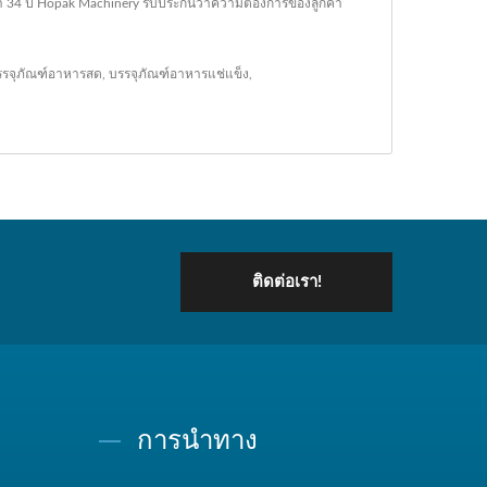
34 ปี Hopak Machinery รับประกันว่าความต้องการของลูกค้า
รรจุภัณฑ์อาหารสด
,
บรรจุภัณฑ์อาหารแช่แข็ง
,
ติดต่อเรา!
การนำทาง