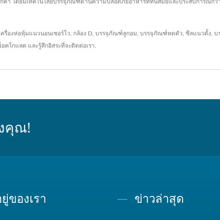
ค้า โดยมีเทคโนโลยีบรรจุภัณฑ์ด้านความปลอดภัยอาหารที่ทันสมัยและประสบการณ์กว่า 
เครื่องห่อหุ้มแนวนอนเซอร์โว
,
กล้อง D
,
บรรจุภัณฑ์ลูกอม
,
บรรจุภัณฑ์หดตัว
,
ซีลแนวตั้ง
,
บ
ช็อคโกแลต
และรู้สึกอิสระที่จะ
ติดต่อเรา
.
งคุณ!
่อยู่ของเรา
ข่าวล่าสุด