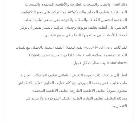
ذلك الغذاء والطب والمنتجات الطازجة والأطعمة المجمدة والمنتجات
البلاستيكية وتغليف المخابز والشوكولاتة. مع التركيز على دمج التكنولوجيا
المتقدمة لتحسين الكفاءة والسلامة والجودة، نحن نسعى لتلبية الطلب
العالمي على أنظمة تغليف موثوقة وحديثة. التزامنا بالتميز يضمن أن نوفر
لعملائنا الأدوات التي يحتاجونها للنجاح في سوق تنافسي.
لقد كانت Hopak Machinery تقدم للعملاء أنظمة التعبئة بالجملة، مع تقنيات
التعبئة المتقدمة لسلامة الغذاء و34 عامًا من الخبرة، تضمن Hopak
Machinery تلبية متطلبات كل عميل.
انظر إلى منتجاتنا ذات الجودة
التغليف التلقائي
,
تغليف المأكولات الخبزية
,
ملف تغليف أفقي بخدمة السيرفو
,
دي-كام
,
تغليف الحلوى
,
تغليف الانكماش
,
مختوم عمودياً
,
تغليف الأطعمة الطازجة
,
تغليف الأطعمة المجمدة
,
محاذاة التغليف
,
تغليف اللوازم الطبية
,
تغليف الشوكولاتة
ولا تتردد في
الاتصال بنا
.