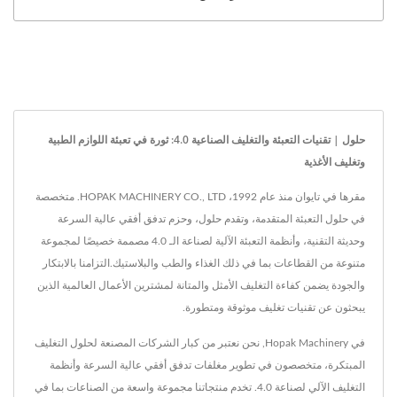
حلول | تقنيات التعبئة والتغليف الصناعية 4.0: ثورة في تعبئة اللوازم الطبية
وتغليف الأغذية
مقرها في تايوان منذ عام 1992، HOPAK MACHINERY CO., LTD. متخصصة
في حلول التعبئة المتقدمة، وتقدم حلول، وحزم تدفق أفقي عالية السرعة
وحديثة التقنية، وأنظمة التعبئة الآلية لصناعة الـ 4.0 مصممة خصيصًا لمجموعة
متنوعة من القطاعات بما في ذلك الغذاء والطب والبلاستيك.التزامنا بالابتكار
والجودة يضمن كفاءة التغليف الأمثل والمتانة لمشترين الأعمال العالمية الذين
يبحثون عن تقنيات تغليف موثوقة ومتطورة.
في Hopak Machinery, نحن نعتبر من كبار الشركات المصنعة لحلول التغليف
المبتكرة، متخصصون في تطوير مغلفات تدفق أفقي عالية السرعة وأنظمة
التغليف الآلي لصناعة 4.0. تخدم منتجاتنا مجموعة واسعة من الصناعات بما في