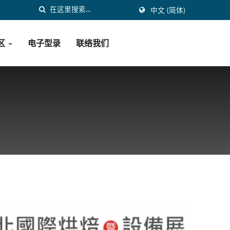
中文 (简体)
区
电子型录
联络我们