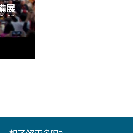
烘培暨设备展