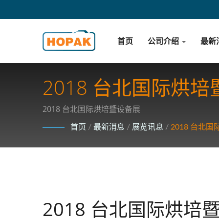
首页
公司介绍
最新
2018 台北国际烘
2018 台北国际烘培暨设备展
首页
/
最新消息
/
展览讯息
/
2018 台北
2018 台北国际烘培