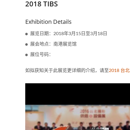
2018 TIBS
Exhibition Details
展览日期：2018年3月15日至3月18日
展会地点：南港展览馆
展位号码：
如拟获知关于此展览更详细的介绍，请至
2018 