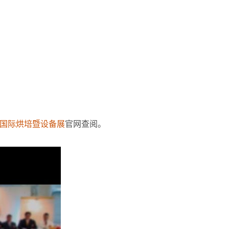
台北国际烘培暨设备展
官网查阅。