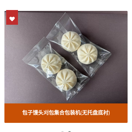
包子馒头刈包集合包装机(无托盘底衬)