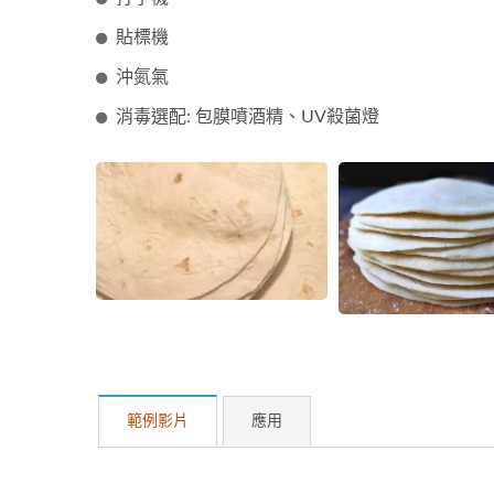
貼標機
沖氮氣
消毒選配: 包膜噴酒精、UV殺菌燈
範例影片
應用