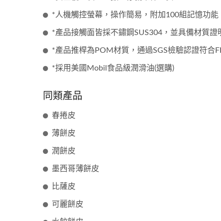
*人機觸控螢幕，操作簡易，附加100組記憶功
*產品接觸面皆採不鏽鋼SUS304，並具備材質證
*產品推桿為POM材質，通過SGS檢驗認證符合
*採用美國Mobil食品級潤滑油(選購)
同類產品
春捲皮
薄餅皮
潤餅皮
墨西哥薄餅皮
比薩皮
可麗餅皮