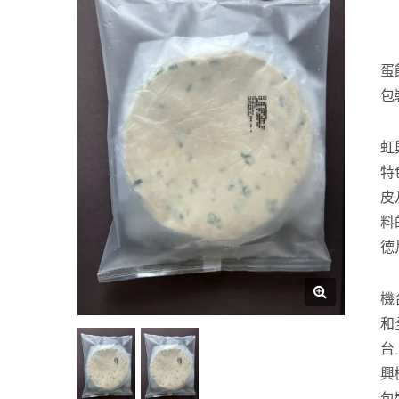
蛋
包
虹
特
皮
料
德
機
和
台
興