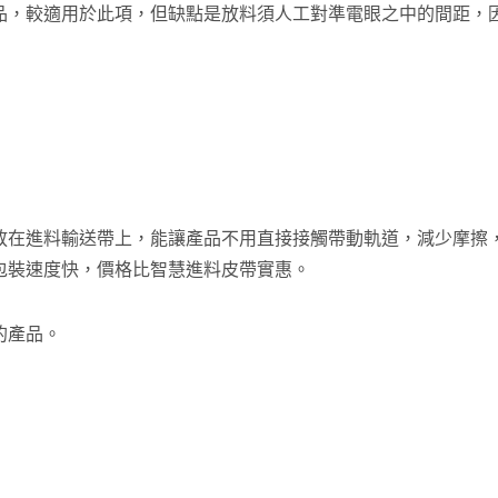
品，較適用於此項，但缺點是放料須人工對準電眼之中的間距，
放在進料輸送帶上，能讓產品不用直接接觸帶動軌道，減少摩擦
包裝速度快，價格比智慧進料皮帶實惠。
饅頭刈包集合包裝機(無托
熱熔膠條全自動計數下
盤底襯)
的產品。