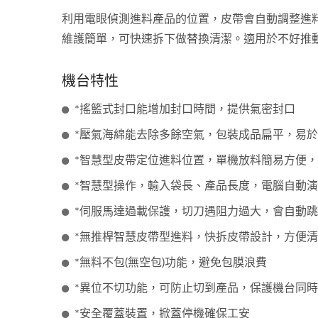
利用電眼偵測進料產品的位置，皮帶會自動調整進
維護簡單，可快速拆下做替換清潔。適用於不好推
機台特性
*搖籃式封口能增加封口時間，提供氣密封口
*壓氣海綿能去除多餘空氣，包裝成品扁平，易
*智慧型皮帶定位進料位置，單機放料簡易方便
*智慧型操作，輸入袋長、產品長度，電腦自動
*伺服馬達過載保護，切刀遇阻力過大，會自動
*無推桿智慧皮帶型進料，快拆皮帶設計，方便
*無料不包(無空包)功能，避免包膜浪費
*異位不切功能，可防止切到產品，保護機台同
*安全覆蓋裝置，掀蓋停機確保工安