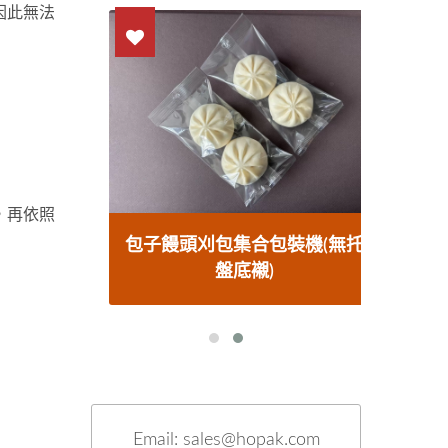
因此無法
，再依照
料包裝
包子饅頭刈包集合包裝機(無托
熱熔
盤底襯)
Email: sales@hopak.com