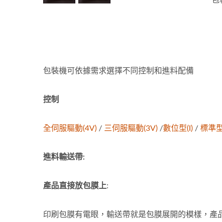
包
包裝機可依據需求選擇不同控制和進料配備
控制
全伺服驅動(4V)
/
三伺服驅動(3V)
/
數位型(I)
/
標準型
進料輸送帶
:
產品直接放包膜上
:
印刷包膜有電眼，輸送帶就是包膜展開的模樣，產