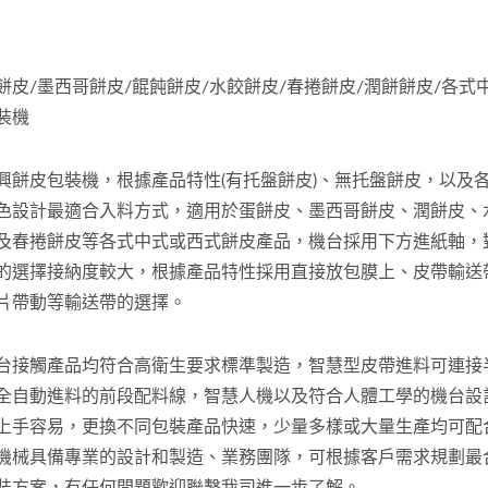
餅皮/墨西哥餅皮/餛飩餅皮/水餃餅皮/春捲餅皮/潤餅餅皮/各式
裝機
興餅皮包裝機，根據產品特性(有托盤餅皮)、無托盤餅皮，以及
色設計最適合入料方式，適用於蛋餅皮、墨西哥餅皮、潤餅皮、
及春捲餅皮等各式中式或西式餅皮產品，機台採用下方進紙軸，
的選擇接納度較大，根據產品特性採用直接放包膜上、皮帶輸送
片帶動等輸送帶的選擇。
台接觸產品均符合高衛生要求標準製造，智慧型皮帶進料可連接
全自動進料的前段配料線，智慧人機以及符合人體工學的機台設
上手容易，更換不同包裝產品快速，少量多樣或大量生產均可配
機械具備專業的設計和製造、業務團隊，可根據客戶需求規劃最