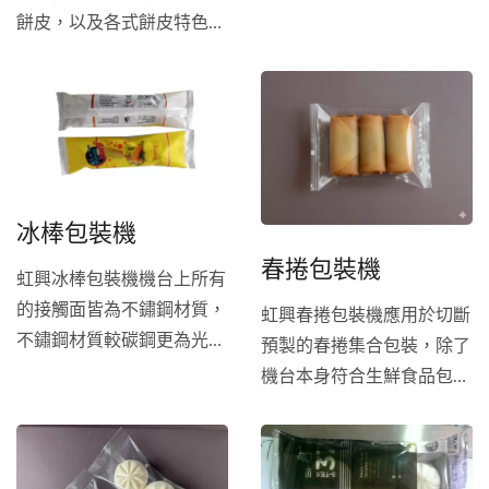
鏽鋼和掉屑設計，增加包裝
餅皮，以及各式餅皮特色設
機耐用度也同時降低包裝干
計最適合入料方式，適用於
擾因素。
蛋餅皮、墨西哥餅皮、潤餅
皮、水餃餅皮及春捲餅皮等
各式中式或西式餅皮產品，
機台採用下方進紙軸，對於
進料的選擇接納度較大，根
冰棒包裝機
據產品特性採用直接放包膜
春捲包裝機
上、皮帶輸送帶、西德片帶
虹興冰棒包裝機機台上所有
動等輸送帶的選擇。 機台
的接觸面皆為不鏽鋼材質，
虹興春捲包裝機應用於切斷
接觸產品均符合高衛生要求
不鏽鋼材質較碳鋼更為光滑
預製的春捲集合包裝，除了
標準製造，智慧型皮帶進料
不易附著，在清潔上會更加
機台本身符合生鮮食品包裝
可連接半自動和全自動進料
容易，也更能維持包裝過程
規範，特殊的上撥手臂協助
的前段配料線，智慧人機以
的衛生品質。搭配冰棒專用
散裝不穩定的鬆散產品進入
及符合人體工學的機台設
的自動整料輸送帶，更能大
製帶器內，加速包裝也減少
計，機台上手容易，更換不