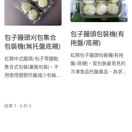
幅減少人力成本、增加產
人工汙染。
同包裝產品快速，少量多樣
能。也可以選擇與前段出料
或大量生產均可配合。...
銜接，達到全廠自動化生
產。
包子饅頭包裝機(有
包子饅頭刈包集合
拖盤/底襯)
包裝機(無托盤底襯)
虹興包子饅頭包裝機(有拖
虹興中式饅頭/包子等麵點
盤/底襯)，是包裝最常見的
集合式包裝(量販包裝)，不
冷凍食品托盤產品，為求包
用使用塑膠托盤減少包裝成
裝過程穩定會採用加寬的推
本，加快包裝效能，進料輸
進器配合三角皮帶和端鏈，
送帶不沾黏的設計讓非冷凍
類似的尺寸可以輕易變換。
的饅頭包子能輕鬆被帶入製
結果 1 - 6 的 6
袋器，配合特殊上開製袋器
和壓料輸送帶，固定產品確
保不跑位。 智慧人機以及