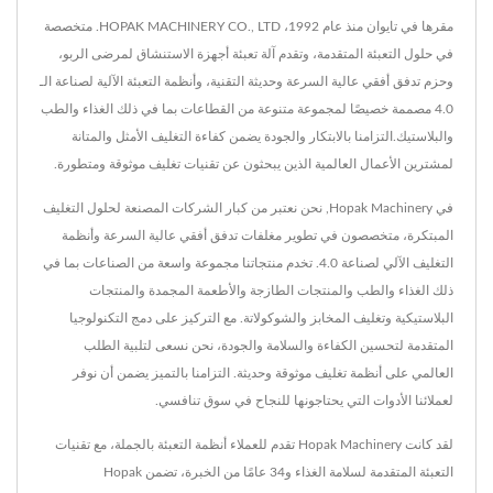
مقرها في تايوان منذ عام 1992، HOPAK MACHINERY CO., LTD. متخصصة
في حلول التعبئة المتقدمة، وتقدم آلة تعبئة أجهزة الاستنشاق لمرضى الربو،
وحزم تدفق أفقي عالية السرعة وحديثة التقنية، وأنظمة التعبئة الآلية لصناعة الـ
4.0 مصممة خصيصًا لمجموعة متنوعة من القطاعات بما في ذلك الغذاء والطب
والبلاستيك.التزامنا بالابتكار والجودة يضمن كفاءة التغليف الأمثل والمتانة
لمشترين الأعمال العالمية الذين يبحثون عن تقنيات تغليف موثوقة ومتطورة.
في Hopak Machinery, نحن نعتبر من كبار الشركات المصنعة لحلول التغليف
المبتكرة، متخصصون في تطوير مغلفات تدفق أفقي عالية السرعة وأنظمة
التغليف الآلي لصناعة 4.0. تخدم منتجاتنا مجموعة واسعة من الصناعات بما في
ذلك الغذاء والطب والمنتجات الطازجة والأطعمة المجمدة والمنتجات
البلاستيكية وتغليف المخابز والشوكولاتة. مع التركيز على دمج التكنولوجيا
المتقدمة لتحسين الكفاءة والسلامة والجودة، نحن نسعى لتلبية الطلب
العالمي على أنظمة تغليف موثوقة وحديثة. التزامنا بالتميز يضمن أن نوفر
لعملائنا الأدوات التي يحتاجونها للنجاح في سوق تنافسي.
لقد كانت Hopak Machinery تقدم للعملاء أنظمة التعبئة بالجملة، مع تقنيات
التعبئة المتقدمة لسلامة الغذاء و34 عامًا من الخبرة، تضمن Hopak