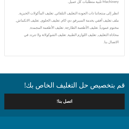
Machinery تلبية متطلبات كل عميل.
انظر إلى منتجاتنا ذات الجودة
التغليف التلقائي
,
تغليف المأكولات الخبزية
,
ملف تغليف أفقي بخدمة السيرفو
,
دي-كام
,
تغليف الحلوى
,
تغليف الانكماش
,
مختوم عمودياً
,
تغليف الأطعمة الطازجة
,
تغليف الأطعمة المجمدة
,
محاذاة التغليف
,
تغليف اللوازم الطبية
,
تغليف الشوكولاتة
ولا تتردد في
الاتصال بنا
.
قم بتخصيص حل التغليف الخاص بك!
اتصل بنا!