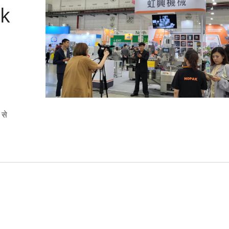
ak
 से
म बन्स ग्रुप पैकेजिंग बिना ट्रे
हॉट गूल्स स्टिक्स ऑटोमेशन पै
पैकेजिंग मशीन
लाइन