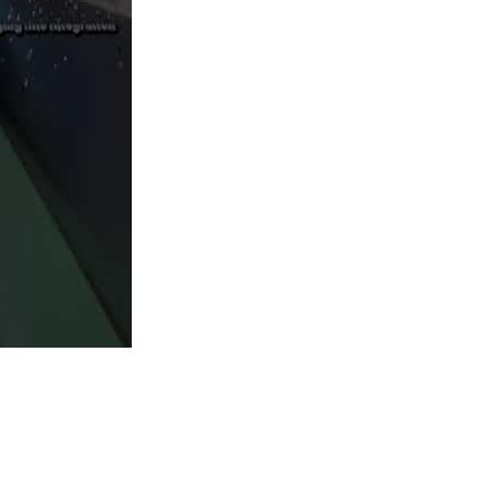
्रीय पैकेजिंग प्रदर्शनी -- Hopak Machinery की भागीदारी पर रिपोर्ट**