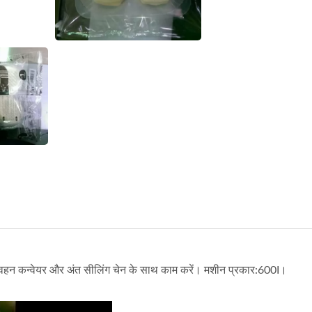
म बन्स ग्रुप पैकेजिंग बिना ट्रे
हॉट गूल्स स्टिक्स ऑटोमेशन पै
पैकेजिंग मशीन
लाइन
ट, परिवहन कन्वेयर और अंत सीलिंग चेन के साथ काम करें। मशीन प्रकार:600I।