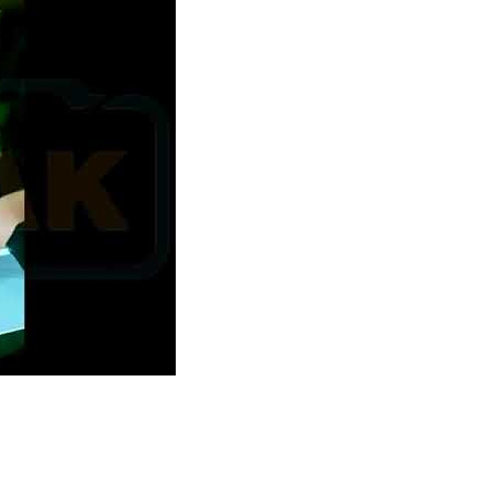
छह बन्स की पैकेजिंग, चौड़े पुशर, वी-बेल्ट, परिवहन कन्वेयर और अंत सीलिंग चेन