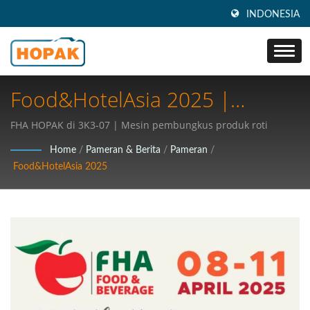
INDONESIA
Food&HotelAsia 2025 |
Maksimalkan Efisiensi:
FHA HOPAK di 3K3-07 | Mesin pembungkus produk roti
Temukan Solusi Kemasan
Home
/
Pameran & Berita
/
Pameran
/
Food&HotelAsia 2025
Berkecepatan Tinggi Terbaik
Untuk Industri Anda