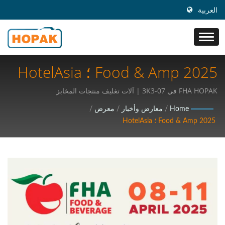
العربية
2025 Food & Amp ؛ HotelAsia
| زيادة الكفاءة: اكتشاف أفضل
FHA HOPAK في 3K3-07 | آلات تغليف منتجات المخابز
حلول التغليف عالية السرعة
Home
/
معارض وأخبار
/
معرض
/
2025 Food & Amp ؛ HotelAsia
لصناعتك