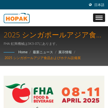
日本語
2025 シンガポールアジア食品
およびホテル設備展
FHA 虹興機械は3K3-07にあります。
Home
/
最新ニュース
/
展示情報
/
2025 シンガポールアジア食品およびホテル設備展