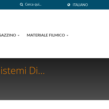
ITALIANO
GAZZINO
MATERIALE FILMICO
istemi Di
 La Qualità