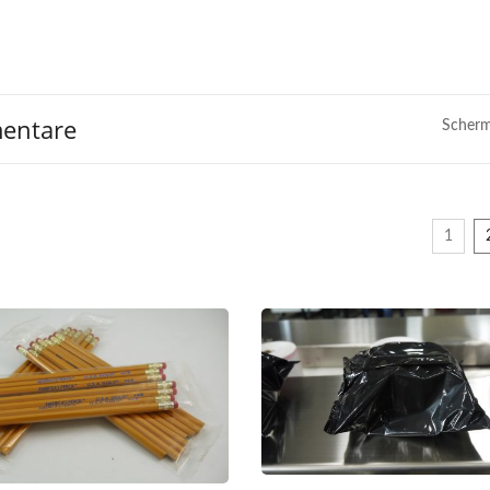
mentare
Scher
1