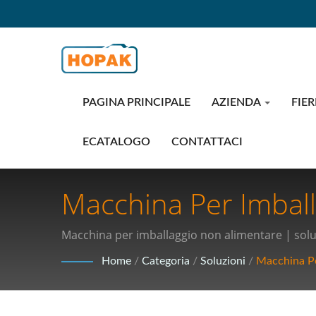
PAGINA PRINCIPALE
AZIENDA
FIER
ECATALOGO
CONTATTACI
Macchina Per Imball
Imballaggio Innovati
Macchina per imballaggio non alimentare | soluz
Alimentare Per Le A
Home
/
Categoria
/
Soluzioni
/
Macchina Pe