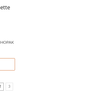
ette
de HOPAK
2
3