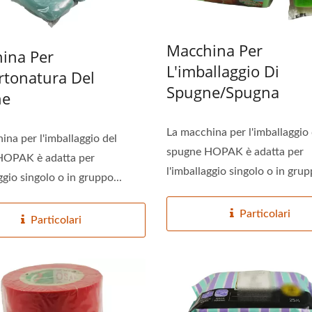
allaggio Di Gruppo Per
Linea Di Imballaggi
Macchina Per
anini Al Vapore Senza
Automatizzata Per Bast
ina Per
ina Per Imballaggio Con
Di Colla Calda
L'imballaggio Di
artonatura Del
Vassoio
Spugne/Spugna
ne
La macchina per l'imballaggio 
ina per l'imballaggio del
spugne HOPAK è adatta per
HOPAK è adatta per
l'imballaggio singolo o in grup
ggio singolo o in gruppo...
Particolari
Particolari