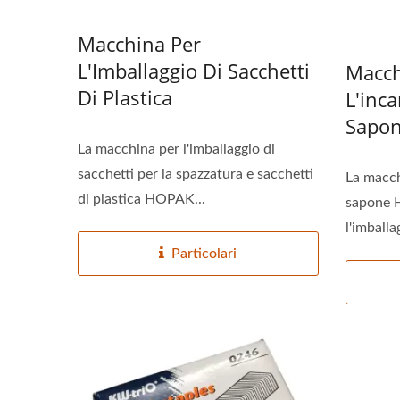
Macchina Per
Linea Di Imballaggio
Imb
Automatizzata Per Bastoncini
P
L'Imballaggio Di Sacchetti
Macch
Di Colla Calda
Macch
Di Plastica
L'inc
Sapo
La macchina per l'imballaggio di
sacchetti per la spazzatura e sacchetti
La macch
di plastica HOPAK...
sapone 
l'imballa
Particolari