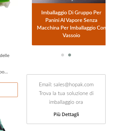
o
Imballaggio Di Gruppo Per
oncini
Panini Al Vapore Senza
Auto
Macchina Per Imballaggio Con
Vassoio
delle
po...
Email: sales@hopak.com
Trova la tua soluzione di
imballaggio ora
Più Dettagli