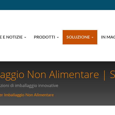
E E NOTIZIE
PRODOTTI
SOLUZIONE
IN MA
aggio Non Alimentare | S
vi: Elevare La Sicurezza E
ioni di imballaggio innovative
ziende Globali
r Imballaggio Non Alimentare