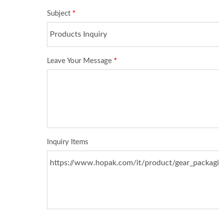
Linea Di Imballaggio
Imb
Automatizzata Per Bastoncini
P
Di Colla Calda
Macch