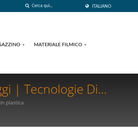
ITALIANO
GAZZINO
MATERIALE FILMICO
gi | Tecnologie Di
e Forniture Mediche
n plastica