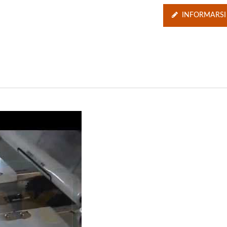
INFORMARSI
er il Confezionamento di Ingranaggi