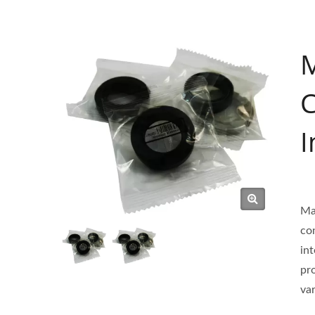
M
C
I
Ma
co
int
pr
var