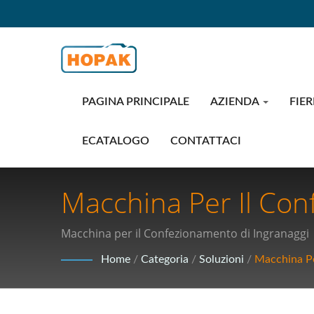
PAGINA PRINCIPALE
AZIENDA
FIER
ECATALOGO
CONTATTACI
Macchina Per Il Con
Confezionamento Ind
Macchina per il Confezionamento di Ingranaggi 
E Confezionamento 
Home
/
Categoria
/
Soluzioni
/
Macchina Pe