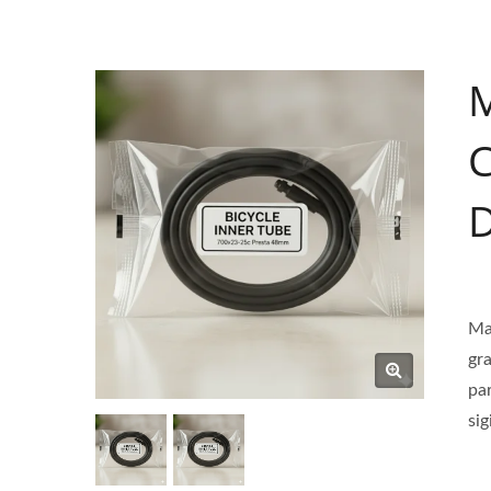
M
C
D
Ma
gra
par
sig