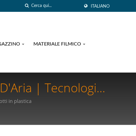
ITALIANO
GAZZINO
MATERIALE FILMICO
D'Aria | Tecnologie
are Forniture
ti in plastica