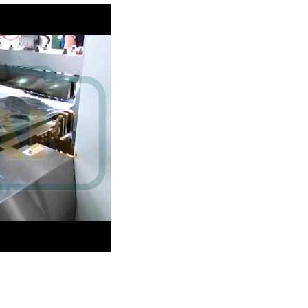
r imballaggio tubi interni, bobina inferiore, sigillatura D-cam