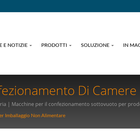
E E NOTIZIE
PRODOTTI
SOLUZIONE
IN MA
fezionamento Di Camere 
Industria 4.0: Rivoluzion
ia | Macchine per il confezionamento sottovuoto per prodot
namento Alimentare
r Imballaggio Non Alimentare