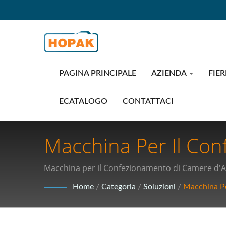
PAGINA PRINCIPALE
AZIENDA
FIER
ECATALOGO
CONTATTACI
Macchina Per Il Con
Di Confezionamento 
Macchina per il Confezionamento di Camere d'Ar
Mediche E Confezio
Home
/
Categoria
/
Soluzioni
/
Macchina Pe