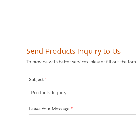
Linea Di Imballaggio
Imb
Automatizzata Per Bastoncini
P
Di Colla Calda
Macch