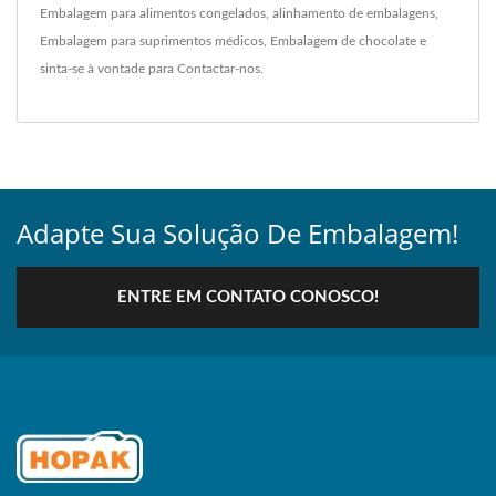
Embalagem para alimentos congelados
,
alinhamento de embalagens
,
Embalagem para suprimentos médicos
,
Embalagem de chocolate
e
sinta-se à vontade para
Contactar-nos
.
Adapte Sua Solução De Embalagem!
ENTRE EM CONTATO CONOSCO!